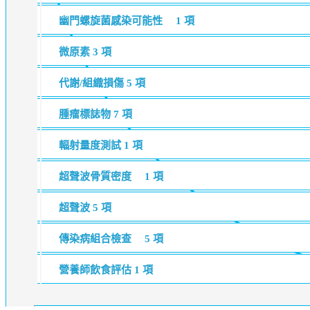
幽門螺旋菌感染可能性
1 項
微原素
3 項
代謝/組織損傷
5 項
腫瘤標誌物
7 項
輻射量度測試
1 項
超聲波骨質密度
1 項
超聲波
5 項
傳染病組合檢查
5 項
營養師飲食評估
1 項