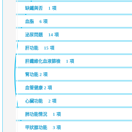
缺鐵與否
1 項
血脂
6 項
泌尿問題
14 項
肝功能
15 項
肝纖維化血液篩檢
1 項
腎功能
2 項
血管健康
2 項
心臟功能
2 項
肺功能情況
1 項
甲狀腺功能
3 項