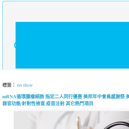
標簽：
no show
mRNA循環腫瘤細胞
指定二人同行優惠
美邦年中會員感謝祭
器官功能/針對性檢查
疫苗注射
其它熱門項目