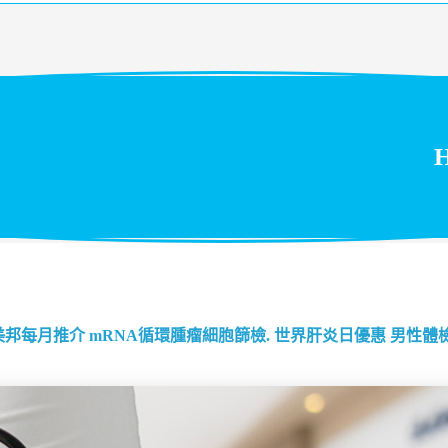
H
美邦每月推介
mRNA循環腫瘤細胞篩檢.
世界肝炎日優惠
男性體