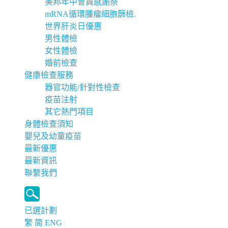
美邦年中會員感謝祭
mRNA循環腫瘤細胞篩檢.
世界肝炎日優惠
男性體檢
女性體檢
婚前檢查
健康檢查服務
器官功能/針對性檢查
疫苗注射
其它熱門項目
身體檢查須知
嬰兒及幼童疫苗
最新優惠
最新資訊
聯繫我們
已選計劃
繁
简
ENG