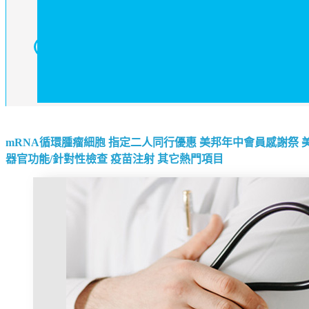
mRNA循環腫瘤細胞
指定二人同行優惠
美邦年中會員感謝祭
器官功能/針對性檢查
疫苗注射
其它熱門項目