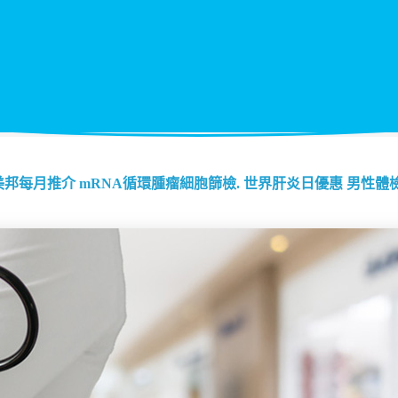
美邦每月推介
mRNA循環腫瘤細胞篩檢.
世界肝炎日優惠
男性體