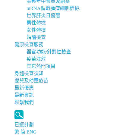
美邦年中會員感謝祭
mRNA循環腫瘤細胞篩檢.
世界肝炎日優惠
男性體檢
女性體檢
婚前檢查
健康檢查服務
器官功能/針對性檢查
疫苗注射
其它熱門項目
身體檢查須知
嬰兒及幼童疫苗
最新優惠
最新資訊
聯繫我們
已選計劃
繁
简
ENG