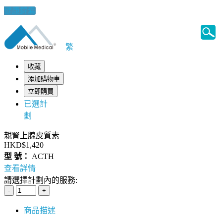
健康錦囊
繁
收藏
添加購物車
立即購買
已選計
劃
親腎上腺皮質素
HKD$1,420
型 號：
ACTH
查看詳情
請選擇計劃內的服務:
商品描述