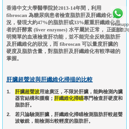
香港中文大學醫學院於2013-14年間，利用
fibroscan 為糖尿病患者檢查脂肪肝及肝纖維化情
況，發現大約47%的脂肪肝或33%嚴重肝纖維化患
Whatsapp
者的肝酵素 (liver enzymes) 水平屬於正常， 正正說
優惠查詢
明簡單的血液檢查肝功能，並不能完全反映脂肪肝
及肝纖維化的狀況，而 fibroscan 可以量度肝臟的
硬度及脂肪含量，對脂肪肝及肝纖維化有較準確的
掌握。
肝臟超聲波與肝纖維化掃描的比較
肝臟超聲波
用途廣泛，不限於肝臟，能夠檢測內臟
器官結構和腫瘤；
肝纖維化掃瞄
專門檢查肝硬度和
脂肪肝。
若只論驗測肝臟，肝纖維化掃瞄檢測脂肪肝較超聲
波敏銳，能檢測出較輕度的脂肪肝。