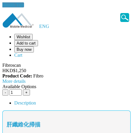
Health Tips
ENG
Wishlist
Add to cart
Buy now
Cart
Fibroscan
HKD$1,250
Product Code:
Fibro
More details
Available Options
Description
肝纖維化掃描