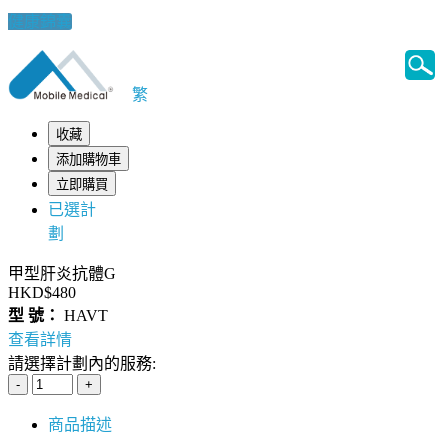
健康錦囊
繁
收藏
添加購物車
立即購買
已選計
劃
甲型肝炎抗體G
HKD$480
型 號：
HAVT
查看詳情
請選擇計劃內的服務:
商品描述