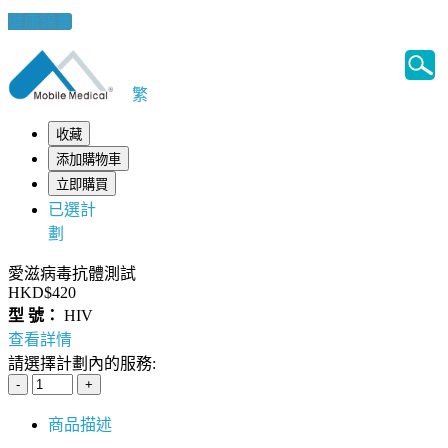
健康錦囊
繁
收藏
添加購物車
立即購買
已選計
劃
愛滋病毒抗體測試
HKD$420
型 號：
HIV
查看詳情
請選擇計劃內的服務:
商品描述