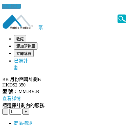
健康錦囊
繁
收藏
添加購物車
立即購買
已選計
劃
BB 月份團購計劃B
HKD$2,350
型 號：
MM-BV-B
查看詳情
請選擇計劃內的服務:
商品描述