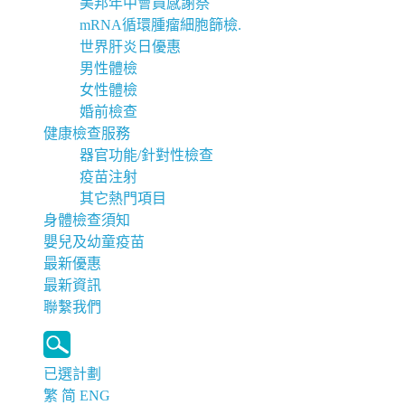
美邦年中會員感謝祭
mRNA循環腫瘤細胞篩檢.
世界肝炎日優惠
男性體檢
女性體檢
婚前檢查
健康檢查服務
器官功能/針對性檢查
疫苗注射
其它熱門項目
身體檢查須知
嬰兒及幼童疫苗
最新優惠
最新資訊
聯繫我們
已選計劃
繁
简
ENG