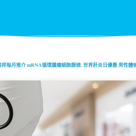
美邦每月推介
mRNA循環腫瘤細胞篩檢.
世界肝炎日優惠
男性體