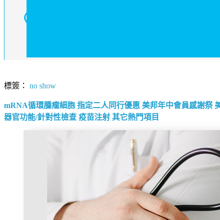
標簽：
no show
mRNA循環腫瘤細胞
指定二人同行優惠
美邦年中會員感謝祭
器官功能/針對性檢查
疫苗注射
其它熱門項目