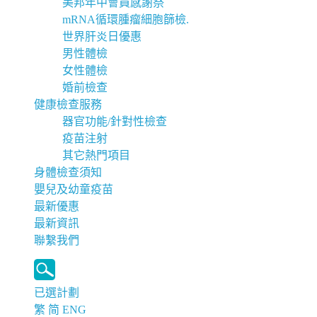
美邦年中會員感謝祭
mRNA循環腫瘤細胞篩檢.
世界肝炎日優惠
男性體檢
女性體檢
婚前檢查
健康檢查服務
器官功能/針對性檢查
疫苗注射
其它熱門項目
身體檢查須知
嬰兒及幼童疫苗
最新優惠
最新資訊
聯繫我們
已選計劃
繁
简
ENG