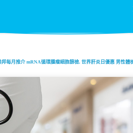
美邦每月推介
mRNA循環腫瘤細胞篩檢.
世界肝炎日優惠
男性體