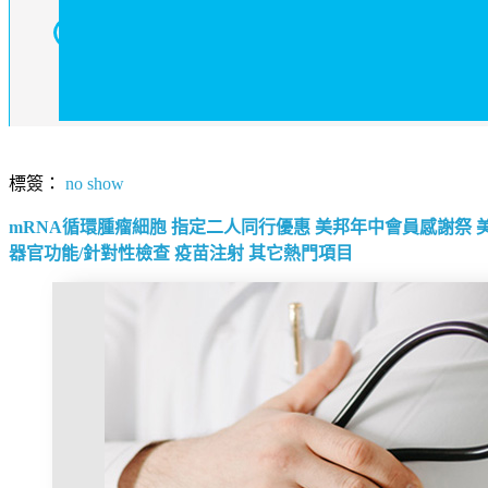
標簽：
no show
mRNA循環腫瘤細胞
指定二人同行優惠
美邦年中會員感謝祭
器官功能/針對性檢查
疫苗注射
其它熱門項目