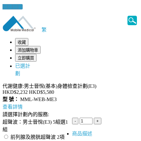
健康錦囊
繁
收藏
添加購物車
立即購買
已選計
劃
代謝健康:男士晉悅(基本)身體檢查計劃(E3)
HKD$2,232
HKD$5,580
型 號：
MML-WEB-ME3
查看詳情
請選擇計劃內的服務:
超聲波：男士晉悅(E3) 5組選1
組
商品描述
前列腺及膀胱超聲波 2項