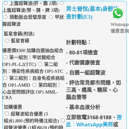
上腹超聲波(肝、膽 2項)
男士晉悅(基本)身體檢
上腹超聲波(腎、胰、脾 3項)
查計劃(E3)
頸動脈血管璧厚度
甲狀
腺超聲波
Whatsapp
優惠查詢
藍星會籍(附送)
藍星會籍
計劃特點：
優惠價$300 加購自選抽血組合
- 80-81項檢查
第一組別：甲狀腺組合
- 代謝健康檢查
OP1-PL-L2(TTC)
第二組
別：傳染性疾病組合 OP1-STC
- 自選一組超聲波
第三組別：自身免疫疾病組
- 評估常見都市問題，如
合 OP1-AMID
第四組別：
三高、痛風、糖尿、心
心血管問題評估 OP1-MML-
腦血管等
CRA
- 基本血液分析
加購優惠
超聲波組合優惠 (3
立即致電3168-8188
、
按
組)$1,800 (預約時備注組合)
此：WhatsApp美邦
或
超聲波優惠 (1組)$628 (預約時