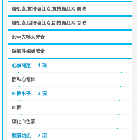
膽紅素,直接膽紅素,直接膽紅素,直接
膽紅素,間接膽紅素,間接膽紅素,間接
穀草先轉太酵素
總鹼性磷酸酵素
心臟問題
1 項
靜臥心電圖
血糖水平
2 項
血糖
糖化血色素
胰臟功能
2 項