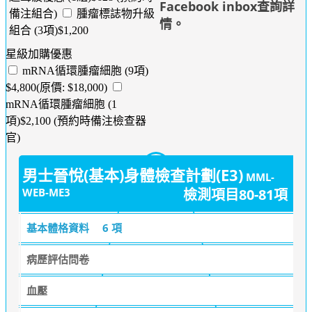
Facebook inbox查詢詳
備注組合)
腫瘤標誌物升級
情
。
組合 (3項)$1,200
星級加購優惠
mRNA循環腫瘤細胞 (9項)
$4,800(原價: $18,000)
mRNA循環腫瘤細胞 (1
項)$2,100 (預約時備注檢查器
官)
男士晉悅(基本)身體檢查計劃(E3)
MML-
WEB-ME3
檢測項目80-81項
基本體格資料
6 項
病歷評估問卷
血壓