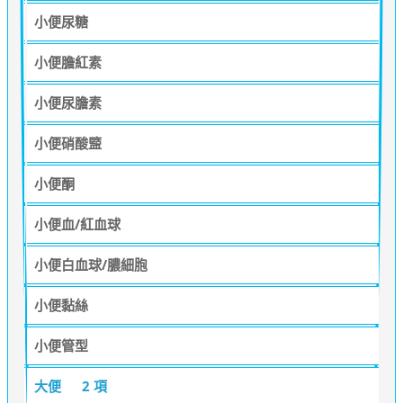
小便尿糖
小便膽紅素
小便尿膽素
小便硝酸盬
小便酮
小便血/紅血球
小便白血球/膿細胞
小便黏絲
小便管型
大便
2 項