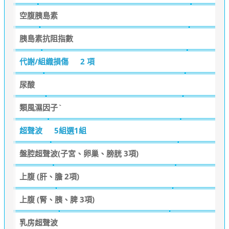
空腹胰島素
胰島素抗阻指數
代謝/組織損傷
2 項
尿酸
類風濕因子`
超聲波
5組選1組
盤腔超聲波(子宮、卵巢、膀胱 3項)
上腹 (肝、膽 2項)
上腹 (腎、胰、脾 3項)
乳房超聲波