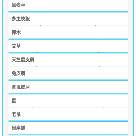
黑麥草
多主枝孢
樺木
艾草
天竺鼠皮屑
兔皮屑
倉鼠皮屑
鼠
老鼠
屋塵蟎