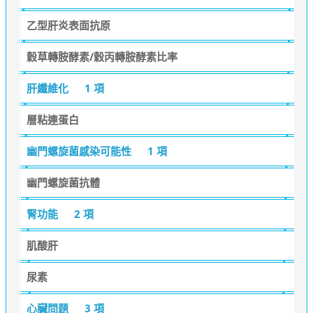
乙型肝炎表面抗原
穀草轉胺酵素/穀丙轉胺酵素比率
肝纖維化
1 項
層粘連蛋白
幽門螺旋菌感染可能性
1 項
幽門螺旋菌抗體
腎功能
2 項
肌酸肝
尿素
心臟問題
3 項