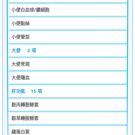
小便白血球/膿細胞
小便黏絲
小便管型
大便
2 項
大便常規
大便隱血
肝功能
15 項
穀丙轉胺酵素
穀草轉胺酵素
總蛋白質