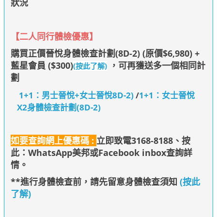
狀況
【二人同行體檢優惠】
購買正價晉悅身體檢查計劃(8D-2) (原價$6,9
80)
+
藍星會員 ($300)
，
可再獲送
多一個相同計
(按此了解)
劃
1+1：男士晉悅+女士晉悅8D-2)
/
1+1：女士晉悅
X2身體檢查計劃(8D-2)
如要查詢網上優惠碼 :
立即致電3168-8188、
按
此：WhatsApp美邦
或Facebook inbox查詢詳
情
。
**進行身體檢查前，請先留意身體檢查須知
(按此
了解)