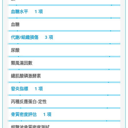
血糖水平
1 項
血糖
代謝/組織損傷
3 項
尿酸
類風濕因數
總肌酸磷激酵素
發炎指標
1 項
丙種反應蛋白-定性
骨質密度評估
1 項
超聲波骨質密度測試