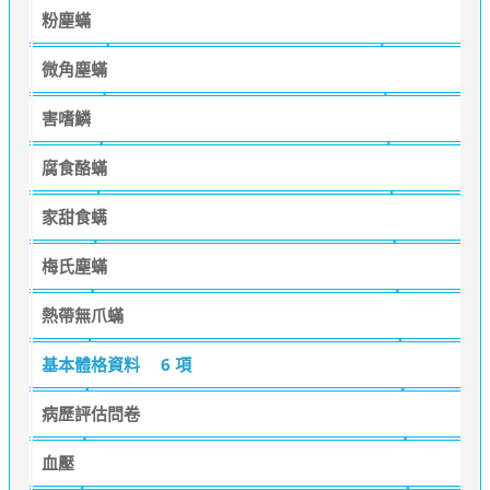
粉塵蟎
微角塵蟎
害嗜鱗
腐食酪蟎
家甜食螨
梅氏塵蟎
熱帶無爪蟎
基本體格資料
6 項
病歷評估問卷
血壓