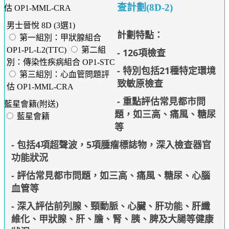
查計劃(8D-2)
估 OP1-MML-CRA
男士晉悅 8D (3選1)
計劃特點：
第一組別：甲狀腺組合
OP1-PL-L2(TTC)
第二組
- 126項檢查
別：傳染性疾病組合 OP1-STC
- 特別包括
21種特定環境
第三組別：心血管問題評
致敏原檢查
估 OP1-MML-CRA
- 重點評估常見都市問
藍星會籍(附送)
題，如三高、痛風、糖尿
藍星會籍
等
- 包括4項超聲波，5項腫瘤標誌物，深入檢查器官
功能狀況
- 評估常見都市問題，如三高、痛風、糖尿、心腦
血管等
- 深入評估前列腺、頸動脈、心臟、肝功能、肝纖
維化、甲狀腺、肝、膽、腎、胰、脾及大腸等健康