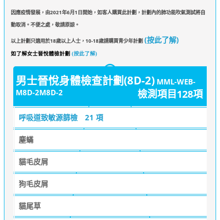
因應疫情發展，由2021年6月1日開始，如客人購買此計劃，計劃內的肺功能吹氣測試將自
動取消。不便之處，敬請原諒。
(按此了解)
以上計劃只適用於18歲以上人士，10-18歲請購買青少年計劃
如了解女士晉悅體檢計劃
(按此了解)
男士晉悅身體檢查計劃(8D-2)
MML-WEB-
M8D-2M8D-2
檢測項目128項
呼吸道致敏源篩檢
21 項
塵蟎
貓毛皮屑
狗毛皮屑
貓尾草