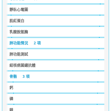
靜臥心電圖
肌紅蛋白
乳酸脫氫酶
肺功能情況
2 項
肺功能測試
結核病菌總抗體
骨骼
3 項
鈣
磷
鎂