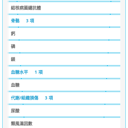
結核病菌總抗體
骨骼
3 項
鈣
磷
鎂
血糖水平
1 項
血糖
代謝/組織損傷
3 項
尿酸
類風濕因數