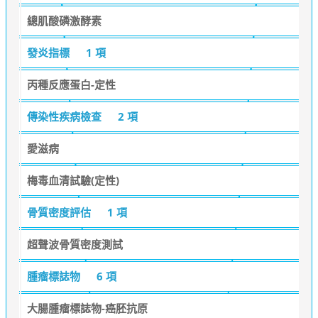
總肌酸磷激酵素
發炎指標
1 項
丙種反應蛋白-定性
傳染性疾病檢查
2 項
愛滋病
梅毒血清試驗(定性)
骨質密度評估
1 項
超聲波骨質密度測試
腫瘤標誌物
6 項
大腸腫瘤標誌物-癌胚抗原