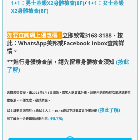
1+1：男士金級X2身體檢查(8F)
/
1+1：女士金級
X2身體檢查(8F)
如要查詢網上優惠碼 :
立即致電3168-8188、
按
此：WhatsApp美邦
或Facebook inbox查詢詳
情
。
**進行身體檢查前，請先留意身體檢查須知
(按此
了解)
因應疫情發展，由2021年6月1日開始，如客人購買此計劃，計劃內的肺功能吹氣測試將自
動取消。不便之處，敬請原諒。
(按此了解)
以上計劃只適用於18歲以上人士，10-18歲以下請購買青少年計劃
如了解女士金級體檢計劃內容
(按此了解)