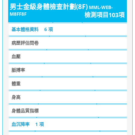
男士金級身體檢查計劃(8F)
MML-WEB-
M8FF8F
檢測項目103項
基本體格資料
6 項
病歷評估問卷
血壓
脈搏率
體重
身高
身體品質指標
血沉降率
1 項