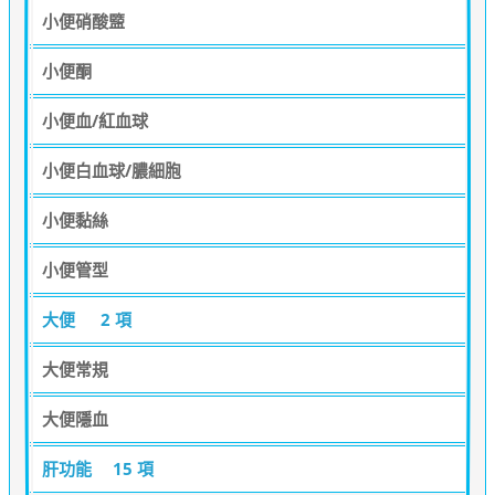
小便硝酸盬
小便酮
小便血/紅血球
小便白血球/膿細胞
小便黏絲
小便管型
大便
2 項
大便常規
大便隱血
肝功能
15 項